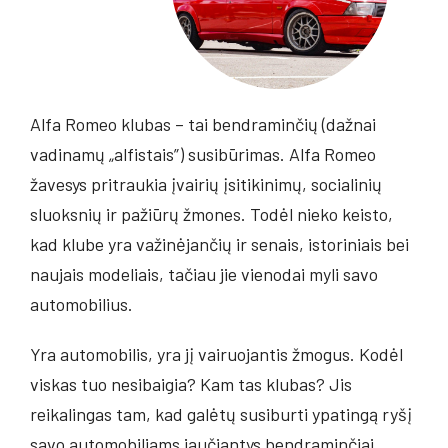
Bendruomenė
Partneriai / rėmėjai
Alfa Romeo klubas – tai bendraminčių (dažnai
vadinamų „alfistais”) susibūrimas. Alfa Romeo
Renginiai
žavesys pritraukia įvairių įsitikinimų, socialinių
sluoksnių ir pažiūrų žmones. Todėl nieko keisto,
Galerija
kad klube yra važinėjančių ir senais, istoriniais bei
naujais modeliais, tačiau jie vienodai myli savo
Kontaktai
automobilius.
Yra automobilis, yra jį vairuojantis žmogus. Kodėl
viskas tuo nesibaigia? Kam tas klubas? Jis
reikalingas tam, kad galėtų susiburti ypatingą ryšį
savo automobiliams jaučiantys bendraminčiai.