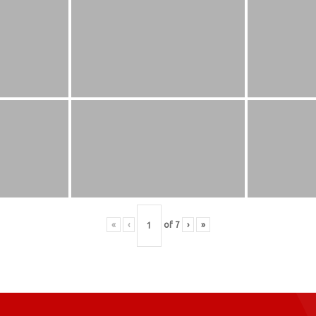
«
‹
of
7
›
»