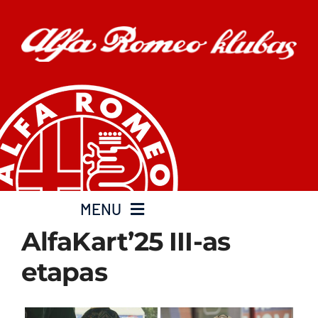
Skip
to
content
MENU
AlfaKart’25 III-as
Apie klubą
etapas
Parama