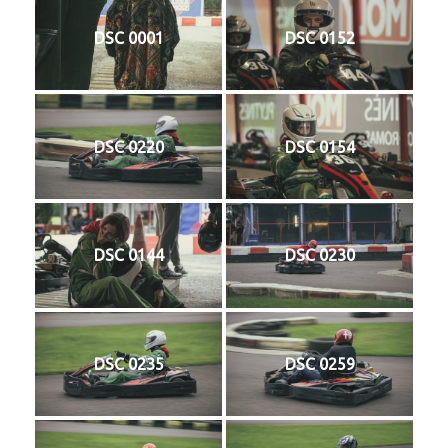
DSC 0001
DSC 0152
Bendruomenė
Partneriai / rėmėjai
DSC 0220
DSC 0154
Renginiai
Galerija
DSC 0144
DSC 0230
Kontaktai
DSC 0235
DSC 0259